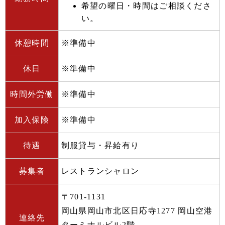
希望の曜日・時間はご相談くださ
い。
休憩時間
※準備中
休日
※準備中
時間外労働
※準備中
加入保険
※準備中
待遇
制服貸与・昇給有り
募集者
レストランシャロン
〒701-1131
岡山県岡山市北区日応寺1277 岡山空港
連絡先
ターミナルビル2階