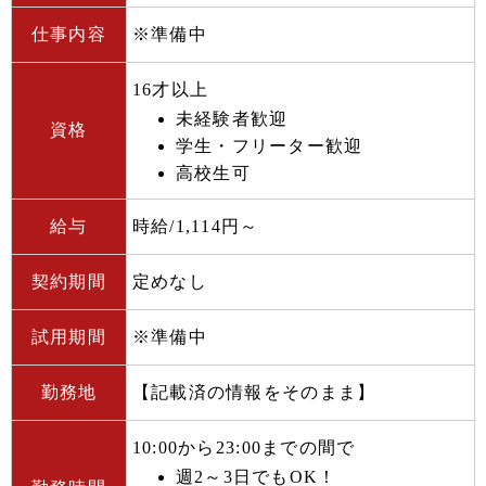
仕事内容
※準備中
16才以上
未経験者歓迎
資格
学生・フリーター歓迎
高校生可
給与
時給/1,114円～
契約期間
定めなし
試用期間
※準備中
勤務地
【記載済の情報をそのまま】
10:00から23:00までの間で
週2～3日でもOK！