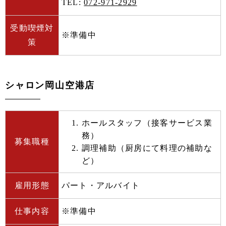
TEL:
072-971-2929
受動喫煙対
※準備中
策
シャロン岡山空港店
ホールスタッフ（接客サービス業
務）
募集職種
調理補助（厨房にて料理の補助な
ど）
雇用形態
パート・アルバイト
仕事内容
※準備中