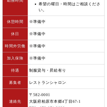
勤務時間
希望の曜日・時間はご相談くださ
い。
休憩時間
※準備中
休日
※準備中
時間外労働
※準備中
加入保険
※準備中
待遇
制服貸与・昇給有り
募集者
レストランシャロン
〒582-0001
連絡先
大阪府柏原市本郷4丁目67-1