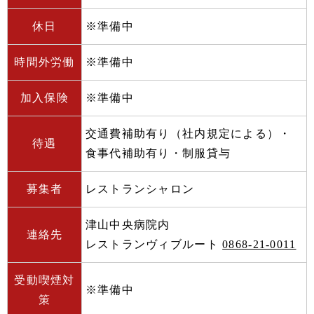
休日
※準備中
時間外労働
※準備中
加入保険
※準備中
交通費補助有り（社内規定による）・
待遇
食事代補助有り・制服貸与
募集者
レストランシャロン
津山中央病院内
連絡先
レストランヴィブルート
0868-21-0011
受動喫煙対
※準備中
策