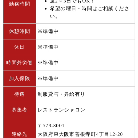
週2～3日でもOK！
勤務時間
希望の曜日・時間はご相談くださ
い。
休憩時間
※準備中
休日
※準備中
時間外労働
※準備中
加入保険
※準備中
待遇
制服貸与・昇給有り
募集者
レストランシャロン
〒579-8001
連絡先
大阪府東大阪市善根寺町4丁目12-20